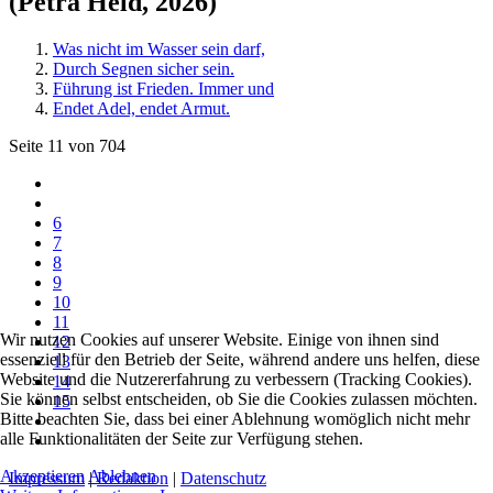
(Petra Held, 2026)
Was nicht im Wasser sein darf,
Durch Segnen sicher sein.
Führung ist Frieden. Immer und
Endet Adel, endet Armut.
Seite 11 von 704
6
7
8
9
10
11
Wir nutzen Cookies auf unserer Website. Einige von ihnen sind
12
essenziell für den Betrieb der Seite, während andere uns helfen, diese
13
Website und die Nutzererfahrung zu verbessern (Tracking Cookies).
14
Sie können selbst entscheiden, ob Sie die Cookies zulassen möchten.
15
Bitte beachten Sie, dass bei einer Ablehnung womöglich nicht mehr
alle Funktionalitäten der Seite zur Verfügung stehen.
Akzeptieren
Ablehnen
Impressum
|
Redaktion
|
Datenschutz