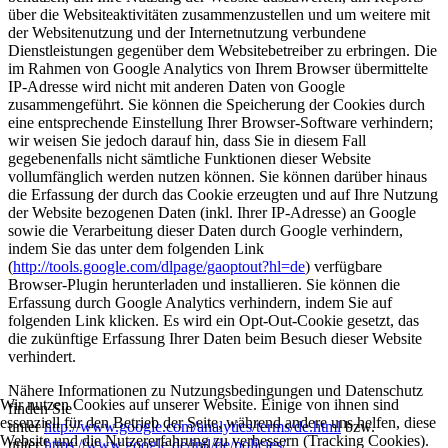
über die Websiteaktivitäten zusammenzustellen und um weitere mit
der Websitenutzung und der Internetnutzung verbundene
Dienstleistungen gegenüber dem Websitebetreiber zu erbringen. Die
im Rahmen von Google Analytics von Ihrem Browser übermittelte
IP-Adresse wird nicht mit anderen Daten von Google
zusammengeführt. Sie können die Speicherung der Cookies durch
eine entsprechende Einstellung Ihrer Browser-Software verhindern;
wir weisen Sie jedoch darauf hin, dass Sie in diesem Fall
gegebenenfalls nicht sämtliche Funktionen dieser Website
vollumfänglich werden nutzen können. Sie können darüber hinaus
die Erfassung der durch das Cookie erzeugten und auf Ihre Nutzung
der Website bezogenen Daten (inkl. Ihrer IP-Adresse) an Google
sowie die Verarbeitung dieser Daten durch Google verhindern,
indem Sie das unter dem folgenden Link
(
http://tools.google.com/dlpage/gaoptout?hl=de
) verfügbare
Browser-Plugin herunterladen und installieren. Sie können die
Erfassung durch Google Analytics verhindern, indem Sie auf
folgenden Link klicken. Es wird ein Opt-Out-Cookie gesetzt, das
die zukünftige Erfassung Ihrer Daten beim Besuch dieser Website
verhindert.
Nähere Informationen zu Nutzungsbedingungen und Datenschutz
Wir nutzen Cookies auf unserer Website. Einige von ihnen sind
finden Sie
essenziell für den Betrieb der Seite, während andere uns helfen, diese
unter
http://www.google.com/analytics/terms/de.html
bzw.
Website und die Nutzererfahrung zu verbessern (Tracking Cookies).
unter
https://www.google.de/intl/de/policies/
.