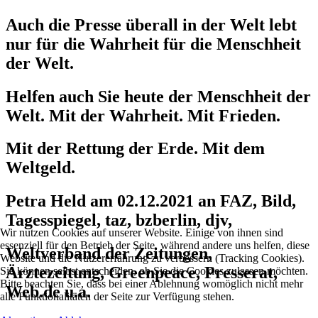
Auch die Presse überall in der Welt lebt
nur für die Wahrheit für die Menschheit
der Welt.
Helfen auch Sie heute der Menschheit der
Welt. Mit der Wahrheit. Mit Frieden.
Mit der Rettung der Erde. Mit dem
Weltgeld.
Petra Held am 02.12.2021 an FAZ, Bild,
Tagesspiegel, taz, bzberlin, djv,
Wir nutzen Cookies auf unserer Website. Einige von ihnen sind
essenziell für den Betrieb der Seite, während andere uns helfen, diese
Weltverband der Zeitungen,
Website und die Nutzererfahrung zu verbessern (Tracking Cookies).
Ärztezeitung, Greenpeace, Presserat,
Sie können selbst entscheiden, ob Sie die Cookies zulassen möchten.
Bitte beachten Sie, dass bei einer Ablehnung womöglich nicht mehr
Web.de u.a.
alle Funktionalitäten der Seite zur Verfügung stehen.